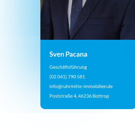
Sven Pacana
Geschäftsführung
(02 041) 790 581
info@ruhrmitte-immobilien.de
Poststraße 4, 46236 Bottrop