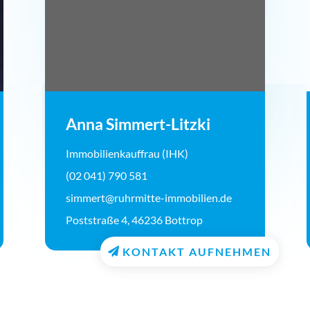
Anna Simmert-Litzki
Immobilienkauffrau (IHK)
(02 041) 790 581
simmert@ruhrmitte-immobilien.de
Poststraße 4, 46236 Bottrop
KONTAKT AUFNEHMEN