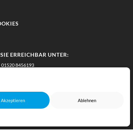
OOKIES
SIE ERREICHBAR UNTER:
01520 8456193
uhrmitte-immobilien.de
@ruhrmitte-immobilien.de
Akzeptieren
Ablehnen
ith 💙 by Marvin Püthe IT Services