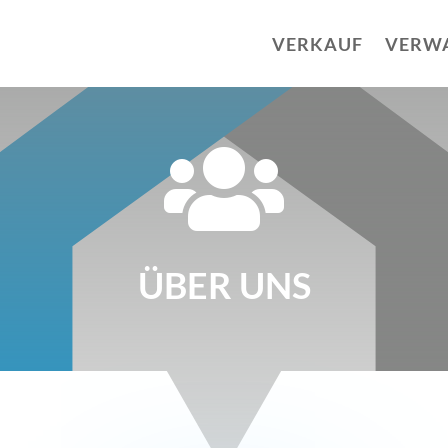
VERKAUF
VERW

ÜBER UNS